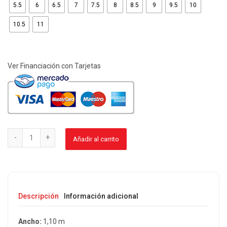
5.5
6
6.5
7
7.5
8
8.5
9
9.5
10
10.5
11
Ver Financiación con Tarjetas
Añadir al carrito
Descripción
Información adicional
Ancho:
1,10 m