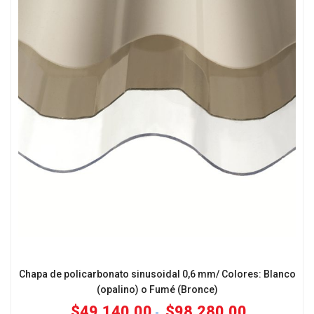
Chapa de policarbonato sinusoidal 0,6 mm/ Colores: Blanco
(opalino) o Fumé (Bronce)
$
49,140.00
$
98,280.00
-